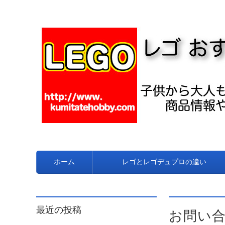
レゴやデュプロのおすす
ホーム
レゴとレゴデュプロの違い
コンテンツへ移動
最近の投稿
お問い