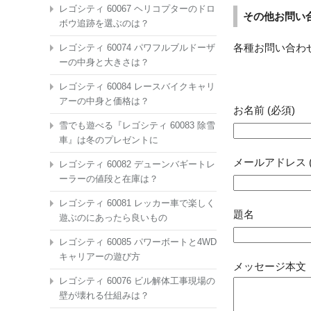
レゴシティ 60067 ヘリコプターのドロ
その他お問い
ボウ追跡を選ぶのは？
各種お問い合わ
レゴシティ 60074 パワフルブルドーザ
ーの中身と大きさは？
レゴシティ 60084 レースバイクキャリ
アーの中身と価格は？
お名前 (必須)
雪でも遊べる『レゴシティ 60083 除雪
車』は冬のプレゼントに
メールアドレス (
レゴシティ 60082 デューンバギートレ
ーラーの値段と在庫は？
レゴシティ 60081 レッカー車で楽しく
題名
遊ぶのにあったら良いもの
レゴシティ 60085 パワーボートと4WD
キャリアーの遊び方
メッセージ本文
レゴシティ 60076 ビル解体工事現場の
壁が壊れる仕組みは？