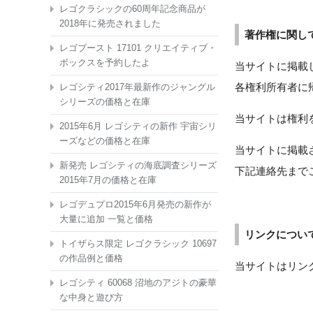
レゴクラシックの60周年記念商品が
2018年に発売されました
著作権に関し
レゴブースト 17101 クリエイティブ・
ボックスを予約したよ
当サイトに掲載
各権利所有者に
レゴシティ2017年最新作のジャングル
シリーズの価格と在庫
当サイトは権利
2015年6月 レゴシティの新作 宇宙シリ
ーズなどの価格と在庫
当サイトに掲載
新発売 レゴシティの海底調査シリーズ
下記連絡先まで
2015年7月の価格と在庫
レゴデュプロ2015年6月発売の新作が
大量に追加 一覧と価格
リンクについ
トイザらス限定 レゴクラシック 10697
の作品例と価格
当サイトはリン
レゴシティ 60068 沼地のアジトの豪華
な中身と遊び方